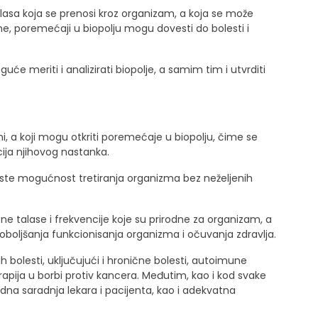
lasa koja se prenosi kroz organizam, a koja se može
ine, poremećaji u biopolju mogu dovesti do bolesti i
uće meriti i analizirati biopolje, a samim tim i utvrditi
ni, a koji mogu otkriti poremećaje u biopolju, čime se
cija njihovog nastanka.
ste mogućnost tretiranja organizma bez neželjenih
e talase i frekvencije koje su prirodne za organizam, a
poboljšanja funkcionisanja organizma i očuvanja zdravlja.
ih bolesti, uključujući i hronične bolesti, autoimune
erapija u borbi protiv kancera. Međutim, kao i kod svake
dna saradnja lekara i pacijenta, kao i adekvatna