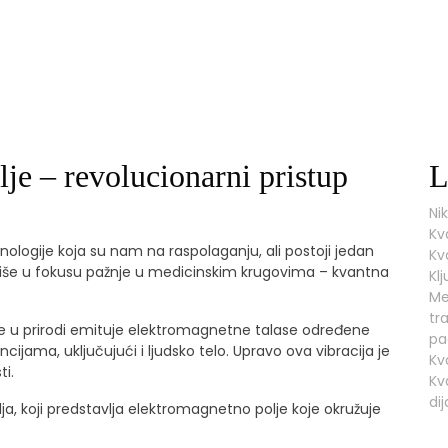
je – revolucionarni pristup
L
Ni
Kv
ologije koja su nam na raspolaganju, ali postoji jedan
Kv
sve više u fokusu pažnje u medicinskim krugovima – kvantna
Kl
Me
tr
ve u prirodi emituje elektromagnetne talase određene
pa
cijama, uključujući i ljudsko telo. Upravo ova vibracija je
Kv
ti.
Kv
dij
a, koji predstavlja elektromagnetno polje koje okružuje