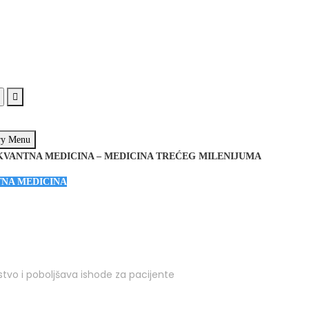
ry Menu
KVANTNA MEDICINA – MEDICINA TREĆEG MILENIJUMA
NA MEDICINA
stvo i poboljšava ishode za pacijente