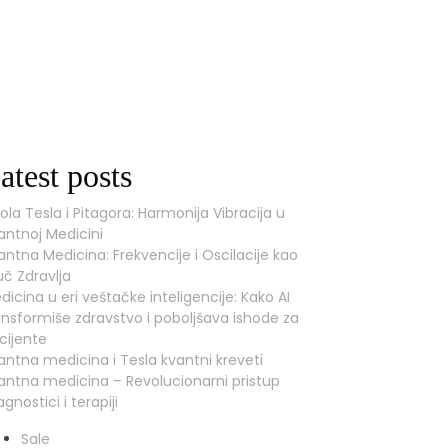
atest posts
kola Tesla i Pitagora: Harmonija Vibracija u
antnoj Medicini
antna Medicina: Frekvencije i Oscilacije kao
juč Zdravlja
dicina u eri veštačke inteligencije: Kako AI
ansformiše zdravstvo i poboljšava ishode za
cijente
antna medicina i Tesla kvantni kreveti
antna medicina – Revolucionarni pristup
agnostici i terapiji
Product
Sale