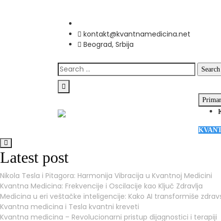
Skip
to
kontakt@kvantnamedicina.net
content
Beograd, Srbija
Search
for:
Prima
KVANT
Latest post
Nikola Tesla i Pitagora: Harmonija Vibracija u Kvantnoj Medicini
Kvantna Medicina: Frekvencije i Oscilacije kao Ključ Zdravlja
Medicina u eri veštačke inteligencije: Kako AI transformiše zdrav
Kvantna medicina i Tesla kvantni kreveti
Kvantna medicina – Revolucionarni pristup dijagnostici i terapiji