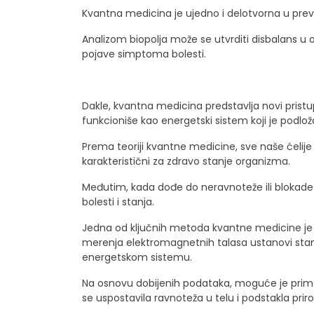
Kvantna medicina je ujedno i delotvorna u preven
Analizom biopolja može se utvrditi disbalans u 
pojave simptoma bolesti.
Dakle, kvantna medicina predstavlja novi pristup 
funkcioniše kao energetski sistem koji je podložan
Prema teoriji kvantne medicine, sve naše ćelije
karakteristični za zdravo stanje organizma.
Međutim, kada dođe do neravnoteže ili blokade 
bolesti i stanja.
Jedna od ključnih metoda kvantne medicine je 
merenja elektromagnetnih talasa ustanovi stan
energetskom sistemu.
Na osnovu dobijenih podataka, moguće je primen
se uspostavila ravnoteža u telu i podstakla pr