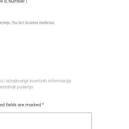
e 9, Number 1
ecenje
,
Sta leci kvantna medicina
u i istraživanje kvantnih informacija
restanak pušenja
ed fields are marked
*