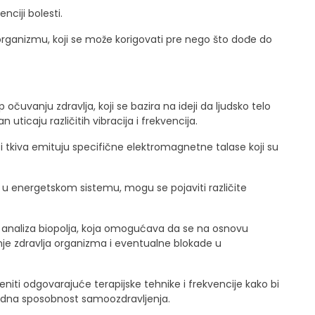
ciji bolesti.
organizmu, koji se može korigovati pre nego što dođe do
očuvanju zdravlja, koji se bazira na ideji da ljudsko telo
 uticaju različitih vibracija i frekvencija.
 i tkiva emituju specifične elektromagnetne talase koji su
u energetskom sistemu, mogu se pojaviti različite
analiza biopolja, koja omogućava da se na osnovu
je zdravlja organizma i eventualne blokade u
iti odgovarajuće terapijske tehnike i frekvencije kako bi
irodna sposobnost samoozdravljenja.