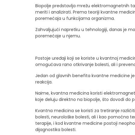
Biopolje predstavlja mrežu elektromagnetnih ta
meriti i analizirati. Prema teoriji kvantne medic
poremećaja u funkcijama organizma.
Zahvaljujući napretku u tehnologiji, danas je mog
poremećaje u njemu.
Postoje uređaji koji se koriste u kvantnoj medici
omogućava rano otkrivanje bolesti, ali i preven
Jedan od glavnih benefita kvantne medicine je
reakcija.
Naime, kvantna medicina koristi elektromagnetn
koje deluju direktno na biopolje, što dovodi do 
Kvantna medicina se koristi za tretiranje različit
bolesti, neurološke bolesti, ali i kao pomoćna t
terapije, i kod kvantne medicine postoji neopho
dijagnostika bolesti.