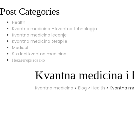
Post Categories
Health
Kvantna medicina – kvantna tehnologija
Kvantna medicina lecenje
Kvantna medicina terapije
Medical
Sta leci kvantna medicina
Некатегоризовано
Kvantna medicina i 
Kvantna medicina
>
Blog
>
Health
>
Kvantna med