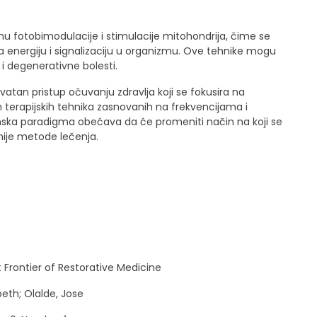
fotobimodulacije i stimulacije mitohondrija, čime se
 energiju i signalizaciju u organizmu. Ove tehnike mogu
ći i degenerativne bolesti.
atan pristup očuvanju zdravlja koji se fokusira na
h terapijskih tehnika zasnovanih na frekvencijama i
ska paradigma obećava da će promeniti način na koji se
dnije metode lečenja.
Frontier of Restorative Medicine
beth
;
Olalde, Jose