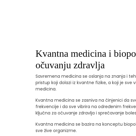
Kvantna medicina i biopol
očuvanju zdravlja
Savremena medicina se oslanja na znanja i tehn
pristup koji dolazi iz kvantne fizike, a koji je 
medicina.
Kvantna medicina se zasniva na činjenici da s
frekvencije i da sve vibrira na određenim frekven
ključna za očuvanje zdravlja i sprečavanje boles
Kvantna medicina se bazira na konceptu biopolj
sve žive organizme.