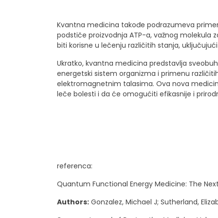
Kvantna medicina takođe podrazumeva primenu 
podstiče proizvodnja ATP-a, važnog molekula za
biti korisne u lečenju različitih stanja, uključuju
Ukratko, kvantna medicina predstavlja sveobuhv
energetski sistem organizma i primenu različiti
elektromagnetnim talasima. Ova nova medicin
leče bolesti i da će omogućiti efikasnije i priro
referenca:
Quantum Functional Energy Medicine: The Next 
Authors:
Gonzalez, Michael J
;
Sutherland, Eliza