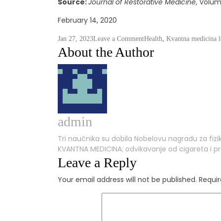
Source:
Journal of Restorative Medicine
, Volum
February 14, 2020
on
Jan 27, 2023
Leave a Comment
Health
,
Kvantna medicina l
About the Author
Kvantna
medicina
i
biopolje
admin
Post
Tri naučnika su dobila Nobelovu nagradu za fizik
KVANTNA MEDICINA: odvikavanje od cigareta i p
navigation
Leave a Reply
Your email address will not be published.
Requir