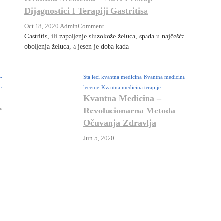
Dijagnostici I Terapiji Gastritisa
On
Oct 18, 2020
Admin
Comment
Kvantna
Gastritis, ili zapaljenje sluzokože želuca, spada u najčešća
Medicina
oboljenja želuca, a jesen je doba kada
–
Novi
Pristup
-
Sta leci kvantna medicina
Kvantna medicina
Dijagnostici
e
lecenje
Kvantna medicina terapije
I
Kvantna Medicina –
Terapiji
e
Revolucionarna Metoda
Gastritisa
Očuvanja Zdravlja
Jun 5, 2020