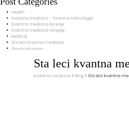
Post Categories
Health
Kvantna medicina – kvantna tehnologija
Kvantna medicina lecenje
Kvantna medicina terapije
Medical
Sta leci kvantna medicina
Некатегоризовано
Sta leci kvantna m
Kvantna medicina
>
Blog
>
Sta leci kvantna me