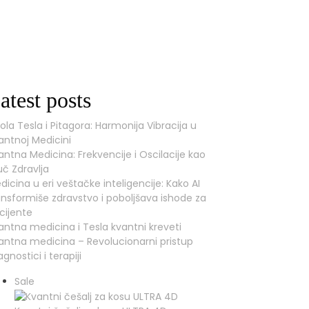
atest posts
kola Tesla i Pitagora: Harmonija Vibracija u
antnoj Medicini
antna Medicina: Frekvencije i Oscilacije kao
juč Zdravlja
dicina u eri veštačke inteligencije: Kako AI
ansformiše zdravstvo i poboljšava ishode za
cijente
antna medicina i Tesla kvantni kreveti
antna medicina – Revolucionarni pristup
agnostici i terapiji
Product
Sale
on