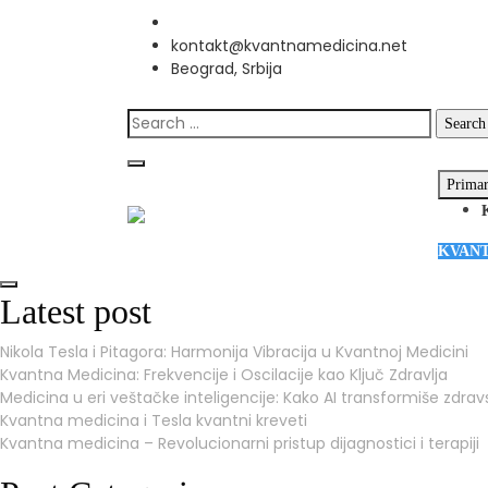
Skip
to
kontakt@kvantnamedicina.net
content
Beograd, Srbija
Search
for:
Prima
KVANT
Latest post
Nikola Tesla i Pitagora: Harmonija Vibracija u Kvantnoj Medicini
Kvantna Medicina: Frekvencije i Oscilacije kao Ključ Zdravlja
Medicina u eri veštačke inteligencije: Kako AI transformiše zdrav
Kvantna medicina i Tesla kvantni kreveti
Kvantna medicina – Revolucionarni pristup dijagnostici i terapiji