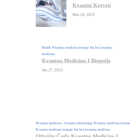
Medicini
Kvantni Kreveti
Mar 24, 2023
Health
Kvantna medicina lecenje
Sta leci kvantna
medicina
Kvantna Medicina I Biopolje
Jan 27, 2023
Kvantna medicina - kvantna tehnologija
Kvantna medicina lecenje
Kvantna medicina terapije
Sta leci kvantna medicina
Otkrijte Čuda Kvantne Medicine I